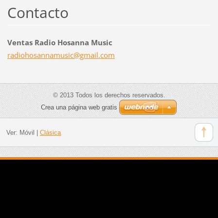
Contacto
Ventas Radio Hosanna Music
radiohos
annamusi
c@gmail.
com
© 2013 Todos los derechos reservados.
Crea una página web gratis
Ver:
Móvil
|
Clásica